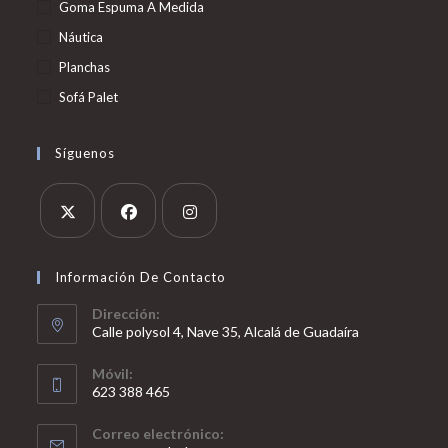
Goma Espuma A Medida
Náutica
Planchas
Sofá Palet
Síguenos
Se
Se
Se
abre
abre
abre
Información De Contacto
en
en
en
Dirección:
una
una
una
Calle polysol 4, Nave 35, Alcalá de Guadaíra
nueva
nueva
nueva
Móvil:
pestaña
pestaña
pestaña
623 388 465
Se
Correo electrónico:
abre