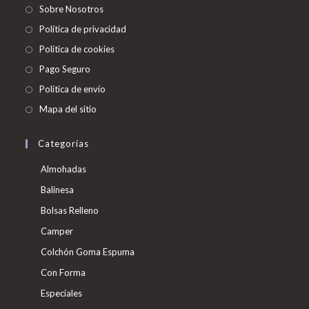
abre
Se
Sobre Nosotros
en
abre
Se
Política de privacidad
una
en
abre
Se
Política de cookies
nueva
una
en
abre
Se
Pago Seguro
pestaña
nueva
una
en
abre
Se
Política de envío
pestaña
nueva
una
en
abre
Se
Mapa del sitio
pestaña
nueva
una
en
abre
pestaña
nueva
una
en
Categorías
pestaña
nueva
una
Almohadas
pestaña
nueva
Balinesa
pestaña
Bolsas Relleno
Camper
Colchón Goma Espuma
Con Forma
Especiales