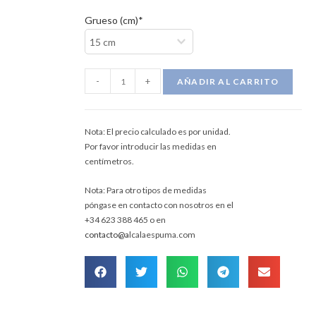
Grueso (cm)*
-
+
AÑADIR AL CARRITO
Nota: El precio calculado es por unidad.
Por favor introducir las medidas en
centímetros.
Nota: Para otro tipos de medidas
póngase en contacto con nosotros en el
+34 623 388 465 o en
contacto@a
lcalaespuma.com