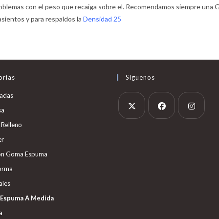
 problemas con el peso que recaiga sobre el. Recomendamos siempre una
asientos y para respaldos la
Densidad 25
orías
Síguenos
adas
sa
 Relleno
er
ón Goma Espuma
orma
ales
Espuma A Medida
a