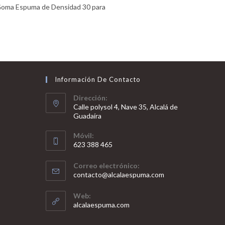
 Goma Espuma de Densidad 30 para
Información De Contacto
Dirección:
Calle polysol 4, Nave 35, Alcalá de
Guadaíra
Móvil:
623 388 465
Correo electrónico:
contacto@alcalaespuma.com
Web:
alcalaespuma.com