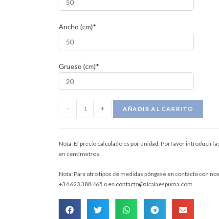
Ancho (cm)*
Grueso (cm)*
-
+
AÑADIR AL CARRITO
Nota: El precio calculado es por unidad. Por favor introducir l
en centímetros.
Nota: Para otro tipos de medidas póngase en contacto con nos
+34 623 388 465 o en
contacto@a
lcalaespuma.com